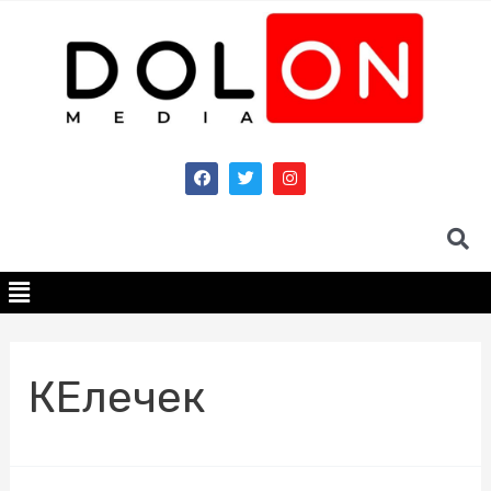
КЕлечек