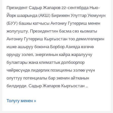
Президент Садыр Жапаров 22-сентябрда Нью-
Йорк шаарында (АКШ) Бириккен Улуттар Уюмунун
(БУУ) башкы катчысы Антониу Гутерриш менен
жолугушту. Президенттин басма сөз кызматы
Антониу Гутерриш Кыргызстан тоо демилгелерин
ишке ашыруу боюнча Борбор Азияда өзгөчө
орунду ээлеп, энергиянын кайра жаралуучу
булактары жана климаттык долбоорлор
чөйрөсүндө лидерлик позицияны ээлөө үчүн
олуттуу потенциалы бар экенин айтканын
билдирди. Садыр Жапаров Кыргызстан …
Толугу менен »