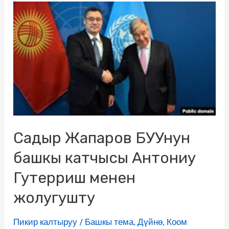
Садыр Жапаров БУУнун
башкы катчысы Антониу
Гутерриш менен
жолугушту
Пикир калтыруу
/
Башкы тема
,
Дүйнө
,
Коом