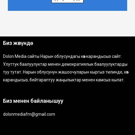
Биз жөнүндө
Dolon Media сайты Нарын облусундагы көз карандысыз сайт.
Улуттук баалуулуктар менен демократиялык баалуулуктарды
туу тутат. Нарын облусунун жашоочуларын кыргыз тилинде, көз
карандысыз, бейтараптуу жаңылыктар менен камсыз кылат.
Биз менен байланышуу
dolonmediafm@gmail.com