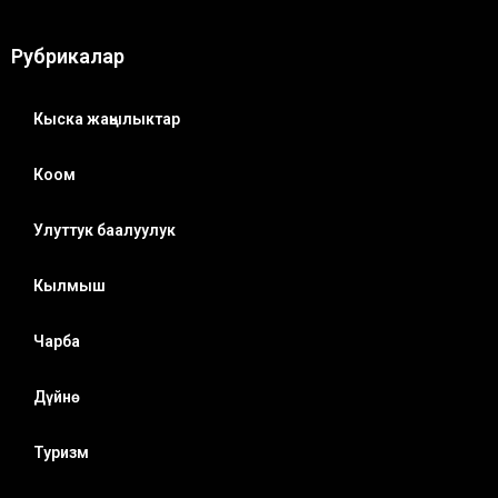
Рубрикалар
Кыска жаңылыктар
Коом
Улуттук баалуулук
Кылмыш
Чарба
Дүйнө
Туризм