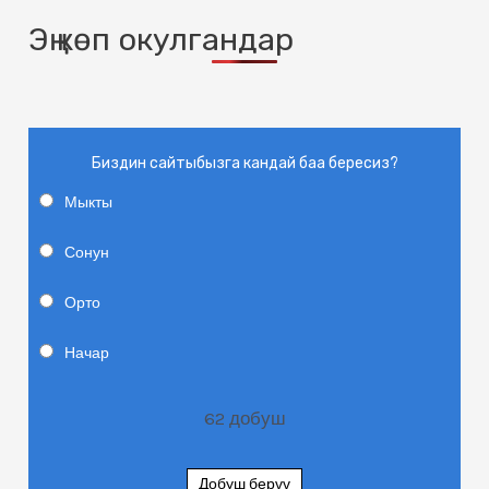
Эң көп окулгандар
Биздин сайтыбызга кандай баа бересиз?
Мыкты
Сонун
Орто
Начар
62
добуш
Добуш берүү