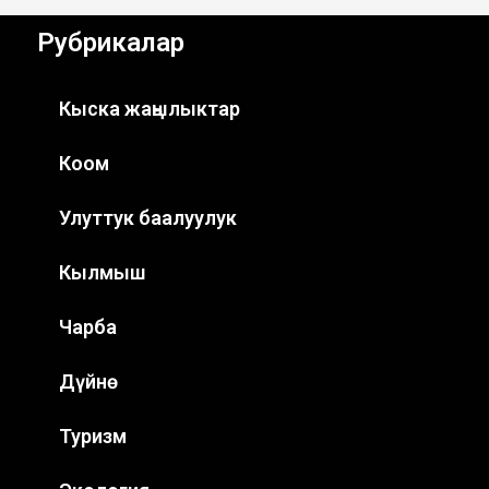
Рубрикалар
Кыска жаңылыктар
Коом
Улуттук баалуулук
Кылмыш
Чарба
Дүйнө
Туризм