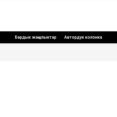
Бардык жаңылыктар
Автордук колонка