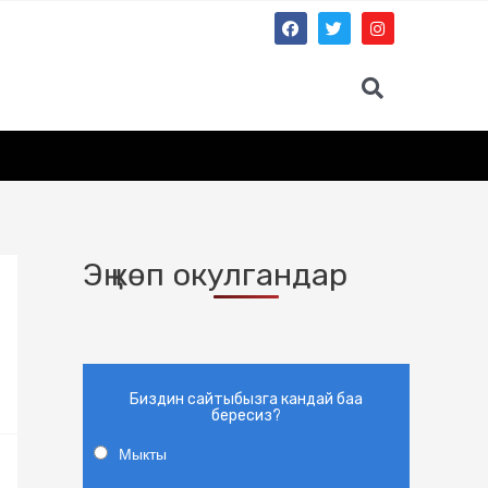
Эң көп окулгандар
Биздин сайтыбызга кандай баа
бересиз?
Мыкты