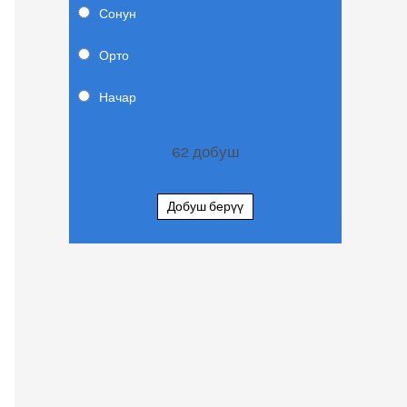
Сонун
Орто
Начар
62
добуш
Добуш берүү