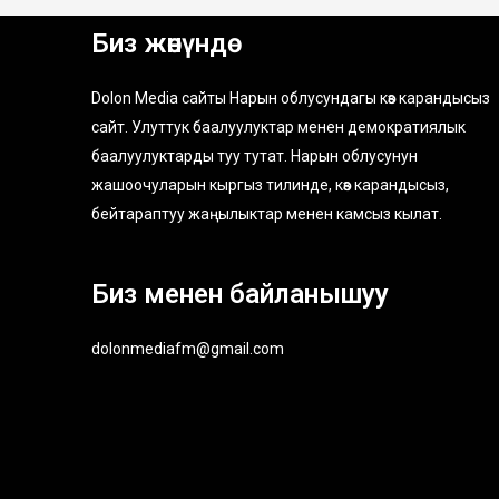
Биз жөнүндө
Dolon Media сайты Нарын облусундагы көз карандысыз
сайт. Улуттук баалуулуктар менен демократиялык
баалуулуктарды туу тутат. Нарын облусунун
жашоочуларын кыргыз тилинде, көз карандысыз,
бейтараптуу жаңылыктар менен камсыз кылат.
Биз менен байланышуу
dolonmediafm@gmail.com