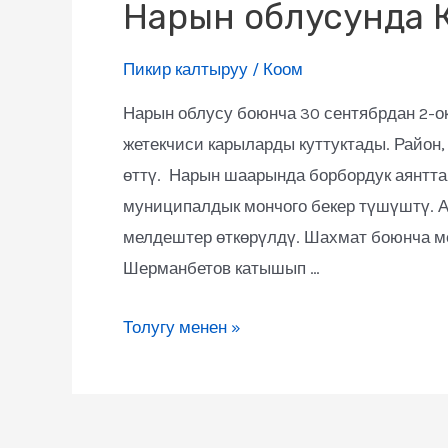
Нарын облусунда К
Пикир калтыруу
/
Коом
Нарын облусу боюнча 30 сентябрдан 2-о
жетекчиси карыларды куттуктады. Район,
өттү. Нарын шаарында борбордук аянтта
муниципалдык мончого бекер түшүштү. А
мелдештер өткөрүлдү. Шахмат боюнча ме
Шерманбетов катышып …
Толугу менен »