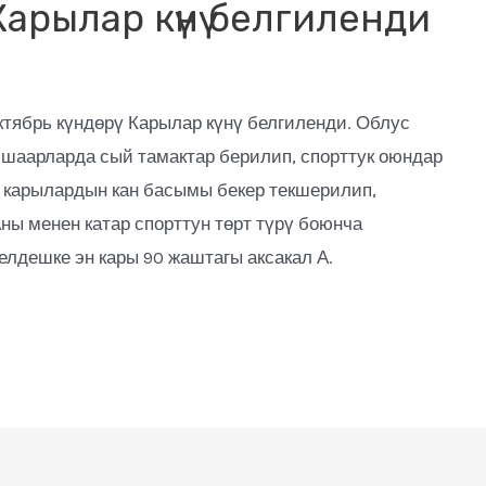
арылар күнү белгиленди
ктябрь күндөрү Карылар күнү белгиленди. Облус
 шаарларда сый тамактар берилип, спорттук оюндар
 карылардын кан басымы бекер текшерилип,
ны менен катар спорттун төрт түрү боюнча
лдешке эн кары 90 жаштагы аксакал А.