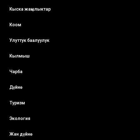
Кыска жаңылыктар
Коом
Улуттук баалуулук
Кылмыш
Чарба
Дүйнө
Туризм
Экология
Жан дүйнө