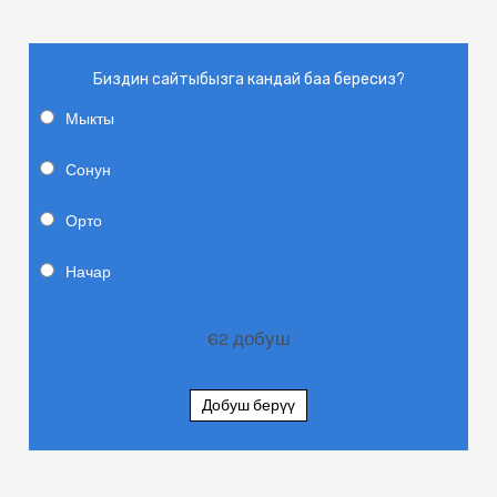
Биздин сайтыбызга кандай баа бересиз?
Мыкты
Сонун
Орто
Начар
62
добуш
Добуш берүү