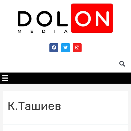
К.Ташиев