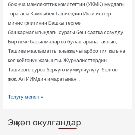
боюнча мамлекеттик комитеттин (УКМК) мурдагы
төрагасы Камчыбек Ташиевдин Ички иштер
министрлигинин Башкы тергөө
башкармалыгындагы сурагы беш саатка созулду.
Бир нече басылмалар өз булактарына таянып,
Ташиев маалыматты ачыкка чыгарбоо тил катына
кол койгонун жазышты. Журналисттердин
Ташиевге суроо берүүгө мүмкүнчүлүгү болгон
жок. Ал ИИМдин имаратынан …
Толугу менен »
Эң көп окулгандар