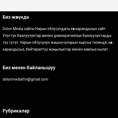
Биз жөнүндө
Dolon Media сайты Нарын облусундагы көз карандысыз сайт.
Улуттук баалуулуктар менен демократиялык баалуулуктарды
туу тутат. Нарын облусунун жашоочуларын кыргыз тилинде, көз
карандысыз, бейтараптуу жаңылыктар менен камсыз кылат.
Биз менен байланышуу
dolonmediafm@gmail.com
Рубрикалар