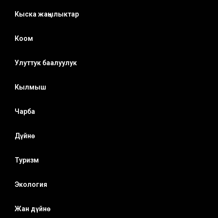
Кыска жаңылыктар
Коом
Улуттук баалуулук
Кылмыш
Чарба
Дүйнө
Туризм
Экология
Жан дүйнө