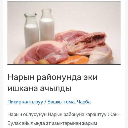
Нарын районунда эки
ишкана ачылды
Пикир калтыруу
/
Башкы тема
,
Чарба
Нарын облусунун Нарын районуна караштуу Жан-
Булак айылында эт азыктарынан жарым