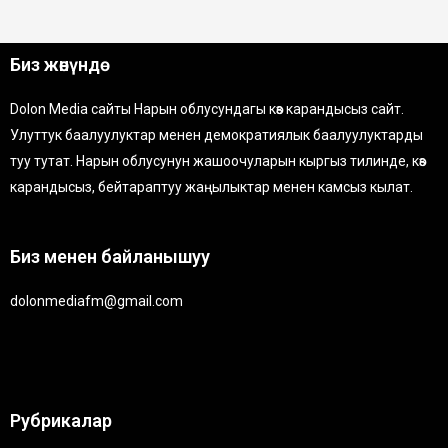
Биз жөнүндө
Dolon Media сайты Нарын облусундагы көз карандысыз сайт.
Улуттук баалуулуктар менен демократиялык баалуулуктарды
туу тутат. Нарын облусунун жашоочуларын кыргыз тилинде, көз
карандысыз, бейтараптуу жаңылыктар менен камсыз кылат.
Биз менен байланышуу
dolonmediafm@gmail.com
Рубрикалар