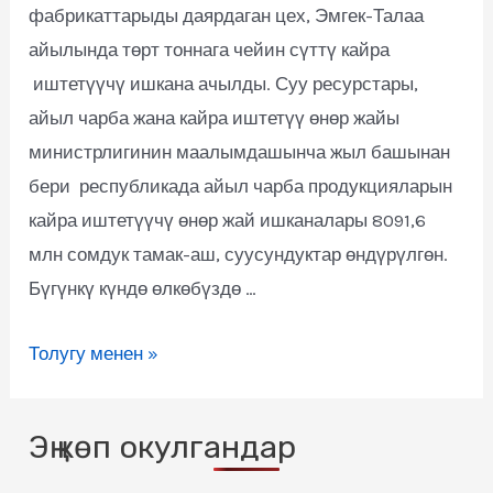
фабрикаттарыды даярдаган цех, Эмгек-Талаа
айылында төрт тоннага чейин сүттү кайра
иштетүүчү ишкана ачылды. Суу ресурстары,
айыл чарба жана кайра иштетүү өнөр жайы
министрлигинин маалымдашынча жыл башынан
бери республикада айыл чарба продукцияларын
кайра иштетүүчү өнөр жай ишканалары 8091,6
млн сомдук тамак-аш, суусундуктар өндүрүлгөн.
Бүгүнкү күндө өлкөбүздө …
Толугу менен »
Эң көп окулгандар