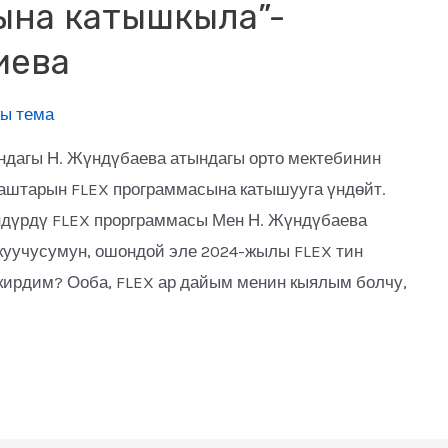
ына катышкыла”-
иева
ы тема
ндагы Н. Жүндүбаева атындагы орто мектебинин
аштарын FLEX программасына катышууга үндөйт.
ндүрдү FLEX прорграммасы Мен Н. Жүндүбаева
окуучусумун, ошондой эле 2024-жылы FLEX тин
кирдим? Ооба, FLEX ар дайым менин кыялым болчу,