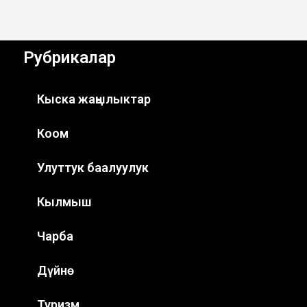
Рубрикалар
Кыска жаңылыктар
Коом
Улуттук баалуулук
Кылмыш
Чарба
Дүйнө
Туризм