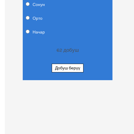
Сонун
Орто
Начар
62
добуш
Добуш берүү