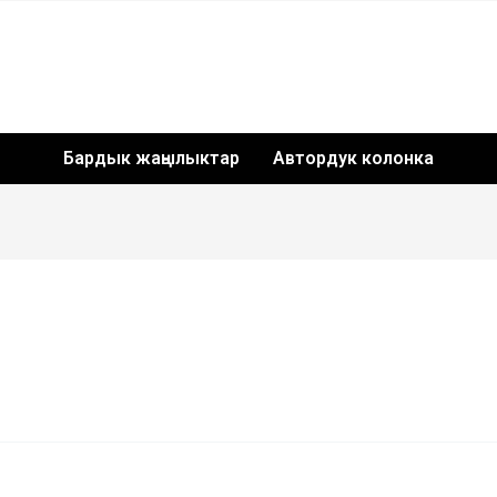
Бардык жаңылыктар
Автордук колонка