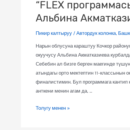
“FLEX программас
Альбина Акматказ
Пикир калтыруу
/
Автордук колонка
,
Башк
Нарын облусуна караштуу Кочкор району
окуучусу Альбина Акматказиева курбалд
Себебин ал бизге берген маегинде түшү
атындагы орто мектептин 11-классынын 
финалистимин. Бул программага кантип 
анткени менин агам да, …
Толугу менен »