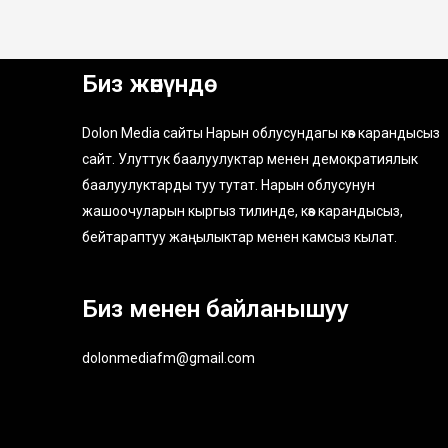
Биз жөнүндө
Dolon Media сайты Нарын облусундагы көз карандысыз
сайт. Улуттук баалуулуктар менен демократиялык
баалуулуктарды туу тутат. Нарын облусунун
жашоочуларын кыргыз тилинде, көз карандысыз,
бейтараптуу жаңылыктар менен камсыз кылат.
Биз менен байланышуу
dolonmediafm@gmail.com