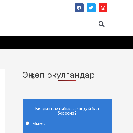
Эң көп окулгандар
Биздин сайтыбызга кандай баа
бересиз?
Мыкты