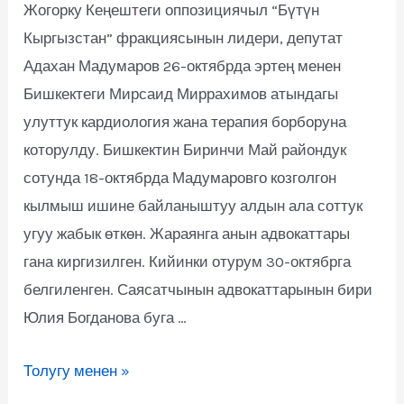
Жогорку Кеңештеги оппозициячыл “Бүтүн
Кыргызстан” фракциясынын лидери, депутат
Адахан Мадумаров 26-октябрда эртең менен
Бишкектеги Мирсаид Миррахимов атындагы
улуттук кардиология жана терапия борборуна
которулду. Бишкектин Биринчи Май райондук
сотунда 18-октябрда Мадумаровго козголгон
кылмыш ишине байланыштуу алдын ала соттук
угуу жабык өткөн. Жараянга анын адвокаттары
гана киргизилген. Кийинки отурум 30-октябрга
белгиленген. Саясатчынын адвокаттарынын бири
Юлия Богданова буга …
Толугу менен »