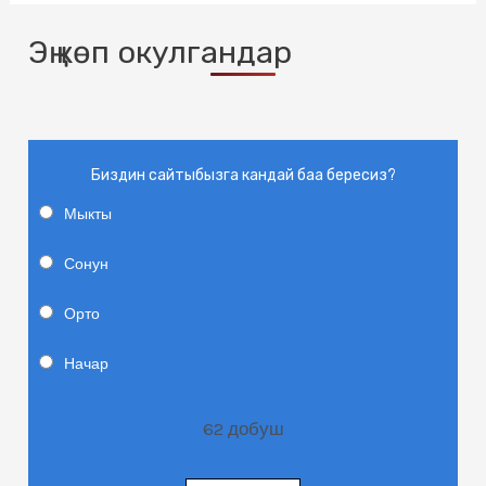
Эң көп окулгандар
Биздин сайтыбызга кандай баа бересиз?
Мыкты
Сонун
Орто
Начар
62
добуш