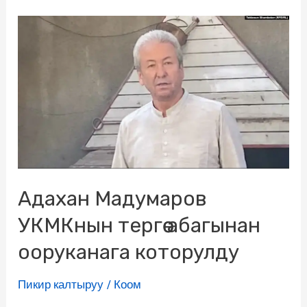
Адахан Мадумаров
УКМКнын тергөө абагынан
ооруканага которулду
Пикир калтыруу
/
Коом