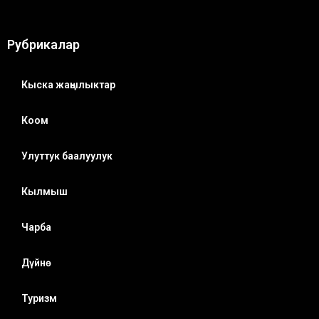
Рубрикалар
Кыска жаңылыктар
Коом
Улуттук баалуулук
Кылмыш
Чарба
Дүйнө
Туризм