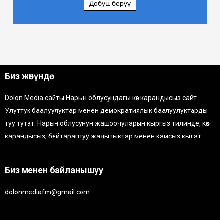
Добуш берүү
Биз жөнүндө
Dolon Media сайты Нарын облусундагы көз карандысыз сайт.
Улуттук баалуулуктар менен демократиялык баалуулуктарды
туу тутат. Нарын облусунун жашоочуларын кыргыз тилинде, көз
карандысыз, бейтараптуу жаңылыктар менен камсыз кылат.
Биз менен байланышуу
dolonmediafm@gmail.com