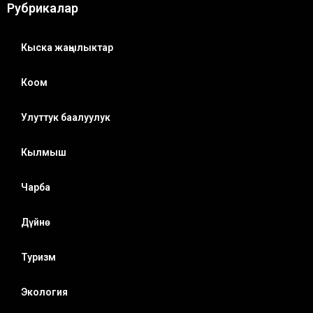
Рубрикалар
Кыска жаңылыктар
Коом
Улуттук баалуулук
Кылмыш
Чарба
Дүйнө
Туризм
Экология