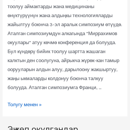
тоолуу аймактарды жана медицинаны
өнүктүрүүнүн жана алдыңкы технологияларды
жайылтуу боюнча 3-эл аралык симпозиум өтүүдө.
Аталган симпозиумдун алкагында “Миррахимов
окуулары” атуу көчмө конференция да болууда.
Бул күндөрү бийик тоолуу шартта жашаган
калктын ден соолугуна, айрыкча жүрөк-кан тамыр
оорууларын алдын алуу, дарылоону жакшыртуу,
жаңы ыкмаларды колдонуу боюнча талкуу
болууда. Аталган симпозиумга Франци, …
Толугу менен »
Эң көп окулгандар