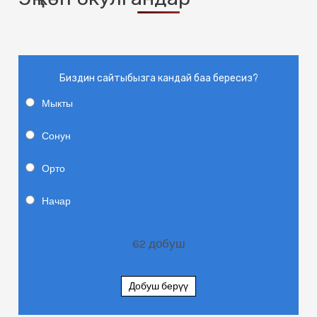
Биздин сайтыбызга кандай баа бересиз?
Мыкты
Сонун
Орто
Начар
62
добуш
Добуш берүү