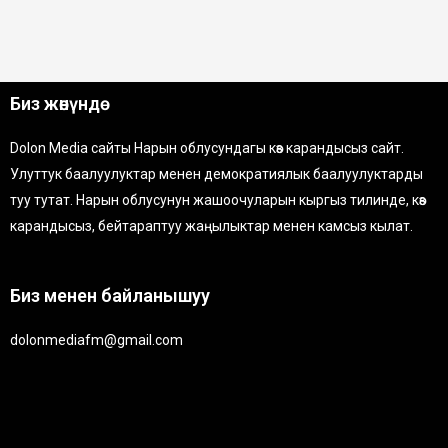
Биз жөнүндө
Dolon Media сайты Нарын облусундагы көз карандысыз сайт.
Улуттук баалуулуктар менен демократиялык баалуулуктарды
туу тутат. Нарын облусунун жашоочуларын кыргыз тилинде, көз
карандысыз, бейтараптуу жаңылыктар менен камсыз кылат.
Биз менен байланышуу
dolonmediafm@gmail.com