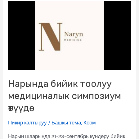
Нарында бийик тоолуу
медициналык симпозиум
өтүүдө
Пикир калтыруу
/
Башкы тема
,
Коом
Нарын шаарында 21-23-сентябрь күндөрү бийик