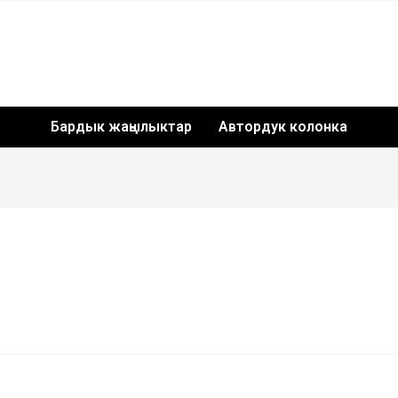
Бардык жаңылыктар
Автордук колонка