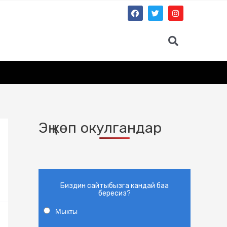
Эң көп окулгандар
Биздин сайтыбызга кандай баа
бересиз?
Мыкты