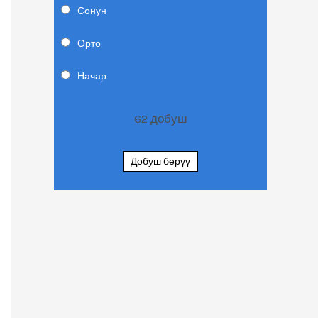
Сонун
Орто
Начар
62
добуш
Добуш берүү