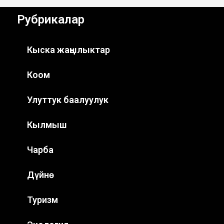
Рубрикалар
Кыска жаңылыктар
Коом
Улуттук баалуулук
Кылмыш
Чарба
Дүйнө
Туризм