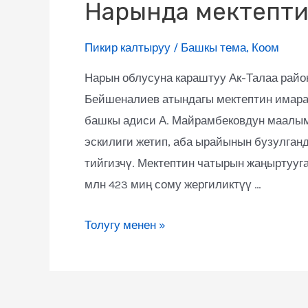
Нарында мектепти
Пикир калтыруу
/
Башкы тема
,
Коом
Нарын облусуна караштуу Ак-Талаа рай
Бейшеналиев атындагы мектептин имара
башкы адиси А. Майрамбековдун маалым
эскилиги жетип, аба ырайынын бузулганд
тийгизчү. Мектептин чатырын жаңыртууг
млн 423 миң сому жергиликтүү …
Толугу менен »