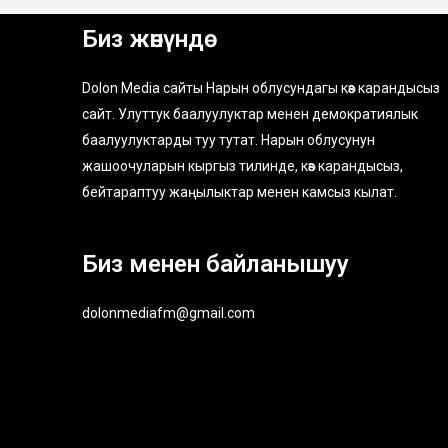
Биз жөнүндө
Dolon Media сайты Нарын облусундагы көз карандысыз
сайт. Улуттук баалуулуктар менен демократиялык
баалуулуктарды туу тутат. Нарын облусунун
жашоочуларын кыргыз тилинде, көз карандысыз,
бейтараптуу жаңылыктар менен камсыз кылат.
Биз менен байланышуу
dolonmediafm@gmail.com