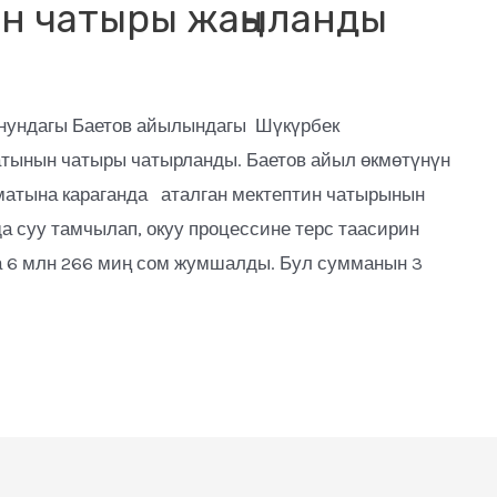
н чатыры жаңыланды
онундагы Баетов айылындагы Шүкүрбек
тынын чатыры чатырланды. Баетов айыл өкмөтүнүн
атына караганда аталган мектептин чатырынын
а суу тамчылап, окуу процессине терс таасирин
а 6 млн 266 миң сом жумшалды. Бул сумманын 3