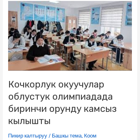
Кочкорлук окуучулар
облустук олимпиадада
биринчи орунду камсыз
кылышты
Пикир калтыруу
/
Башкы тема
,
Коом