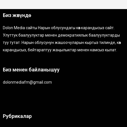
Биз жөнүндө
Dolon Media сайты Нарын облусундагы көз карандысыз сайт.
Улуттук баалуулуктар менен демократиялык баалуулуктарды
туу тутат. Нарын облусунун жашоочуларын кыргыз тилинде, көз
карандысыз, бейтараптуу жаңылыктар менен камсыз кылат.
Биз менен байланышуу
dolonmediafm@gmail.com
Рубрикалар