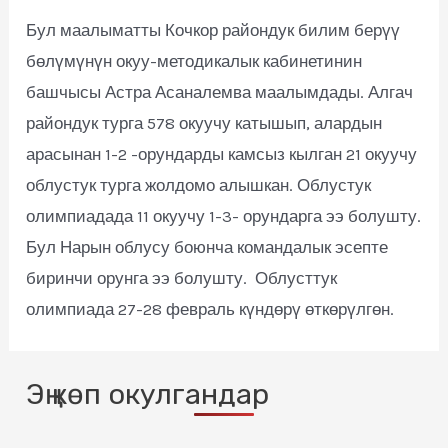
Бул маалыматты Кочкор райондук билим берүү
бөлүмүнүн окуу-методикалык кабинетинин
башчысы Астра Асаналемва маалымдады. Алгач
райондук турга 578 окуучу катышып, алардын
арасынан 1-2 -орундарды камсыз кылган 21 окуучу
облустук турга жолдомо алышкан. Облустук
олимпиадада 11 окуучу 1-3- орундарга ээ болушту.
Бул Нарын облусу боюнча командалык эсепте
биринчи орунга ээ болушту. Облусттук
олимпиада 27-28 февраль күндөрү өткөрүлгөн.
Эң көп окулгандар