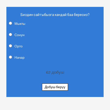
Биздин сайтыбызга кандай баа бересиз?
Мыкты
Сонун
Орто
Начар
62
добуш
Добуш берүү