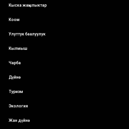
Кыска жаңылыктар
Коом
Улуттук баалуулук
Кылмыш
Чарба
Дүйнө
Туризм
Экология
Жан дүйнө