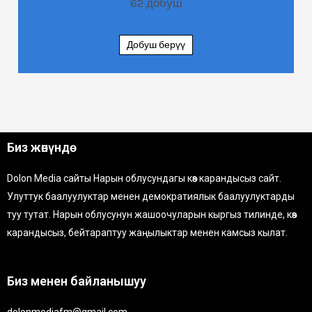
62
добуш
Добуш берүү
Биз жөнүндө
Dolon Media сайты Нарын облусундагы көз карандысыз сайт.
Улуттук баалуулуктар менен демократиялык баалуулуктарды
туу тутат. Нарын облусунун жашоочуларын кыргыз тилинде, көз
карандысыз, бейтараптуу жаңылыктар менен камсыз кылат.
Биз менен байланышуу
dolonmediafm@gmail.com