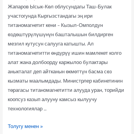
Жапаров Ысык-Көл облусундагы Таш-Булак
участогунда Кыргызстандагы эң ири
титаномагнетит кени – Кызыл-Омполдун
өздөштүрүлүшүнүн башталышын билдирген
мезгил кутусун салууга катышты. Ал
титаномагнетитти өндүрүү ишин мамлекет колго
алат жана долбоорду каржылоо булактары
аныкталат деп айтканын өкмөттүн басма сөз
кызматы маалымдады. Министрлер кабинетинин
төрагасы титаномагнетитти алууда уран, торийди
коопсуз казып алууну камсыз кылуучу
технологиялар …
Толугу менен »