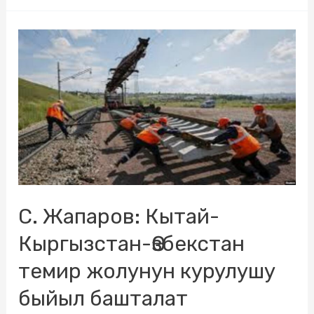
С. Жапаров: Кытай-
Кыргызстан-Өзбекстан
темир жолунун курулушу
быйыл башталат