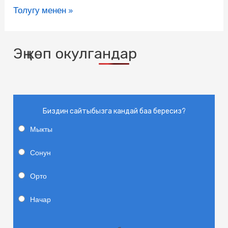
Толугу менен »
Эң көп окулгандар
Биздин сайтыбызга кандай баа бересиз?
Мыкты
Сонун
Орто
Начар