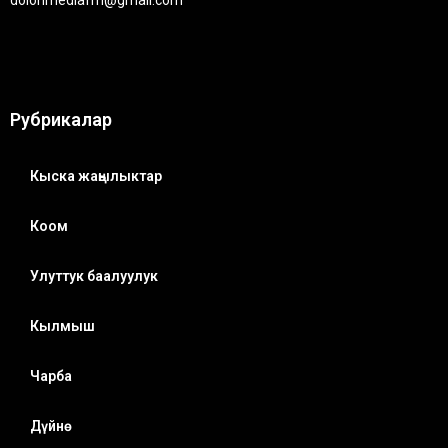
Рубрикалар
Кыска жаңылыктар
Коом
Улуттук баалуулук
Кылмыш
Чарба
Дүйнө