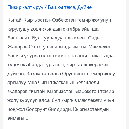
Пикир калтыруу
/
Башкы тема
,
Дүйнө
Кытай-Кыргызстан-Өзбекстан темир жолунун
курулушу 2024-жылдын октябрь айында
башталат. Бул тууралуу президент Садыр
Жапаров Оштогу сапарында айтты. Мамлекет
башчы учурда өлкө темир жол логистикасында
туңгуюк абалда турганын, кыргыз ишкерлери
дүйнөгө Казакстан жана Орусиянын темир жолу
аркылуу гана чыгып жатканын белгиледи.
Жапаров “Кытай-Кыргызстан-Өзбекстан темир
жолу курулуп алса, бул кыргыз мамлекети үчүн
чоң жол болорун” билдирди. Кыргызстандын
аймагы …