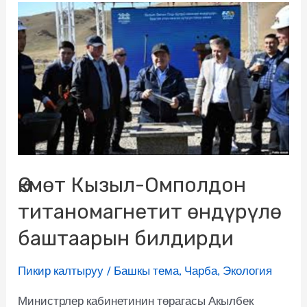
Өкмөт Кызыл-Омполдон
титаномагнетит өндүрүлө
баштаарын билдирди
Пикир калтыруу
/
Башкы тема
,
Чарба
,
Экология
Министрлер кабинетинин төрагасы Акылбек