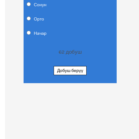
Сонун
Орто
Начар
62
добуш
Добуш берүү