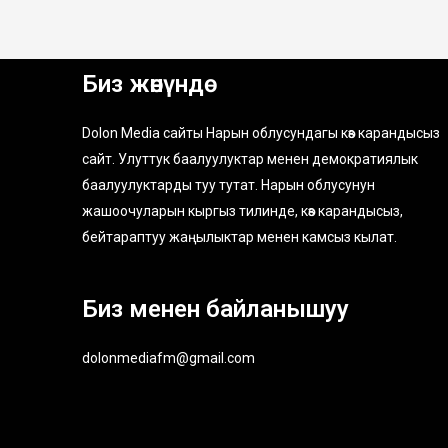
Биз жөнүндө
Dolon Media сайты Нарын облусундагы көз карандысыз
сайт. Улуттук баалуулуктар менен демократиялык
баалуулуктарды туу тутат. Нарын облусунун
жашоочуларын кыргыз тилинде, көз карандысыз,
бейтараптуу жаңылыктар менен камсыз кылат.
Биз менен байланышуу
dolonmediafm@gmail.com