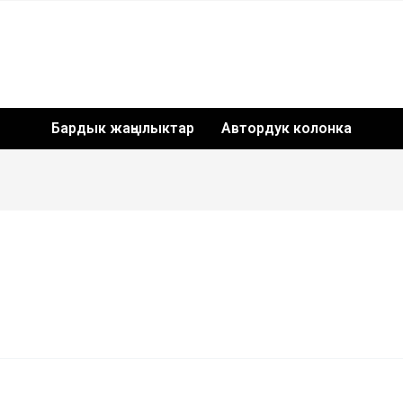
Бардык жаңылыктар
Автордук колонка