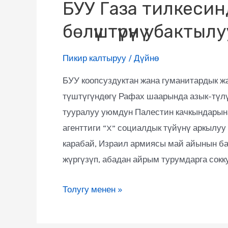
БУУ Газа тилкесинд
бөлүштүрүүнү убактыл
Пикир калтыруу
/
Дүйнө
БУУ коопсуздуктан жана гуманитардык 
түштүгүндөгү Рафах шаарында азык-түлү
тууралуу уюмдун Палестин качкындарын
агенттиги “X” социалдык түйүнү аркылуу
карабай, Израил армиясы май айынын ба
жүргүзүп, абадан айрым турумдарга сокку
Толугу менен »