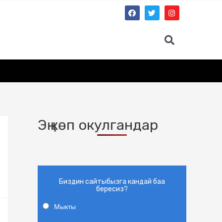
Эң көп окулгандар
Биздин сайтыбызга кандай баа
бересиз?
Мыкты