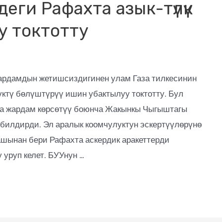
еги Рафахта азык-түлүк
уу токтотту
жардамдын жетишсиздигинен улам Газа тилкесинин
ктү бөлүштүрүү ишин убактылуу токтотту. Бул
а жардам көрсөтүү боюнча Жакынкы Чыгыштагы
 билдирди. Эл аралык коомчулуктун эскертүүлөрүнө
шынан бери Рафахта аскердик аракеттерди
 уруп келет. БУУнун …