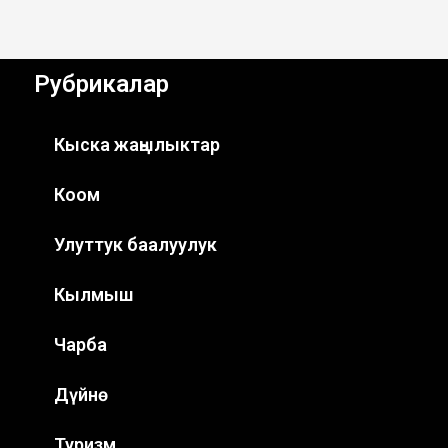
Рубрикалар
Кыска жаңылыктар
Коом
Улуттук баалуулук
Кылмыш
Чарба
Дүйнө
Туризм