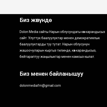
Биз жөнүндө
Dolon Media сайты Нарын облусундагы көз карандысыз
сайт. Улуттук баалуулуктар менен демократиялык
баалуулуктарды туу тутат. Нарын облусунун
жашоочуларын кыргыз тилинде, көз карандысыз,
бейтараптуу жаңылыктар менен камсыз кылат.
Биз менен байланышуу
dolonmediafm@gmail.com