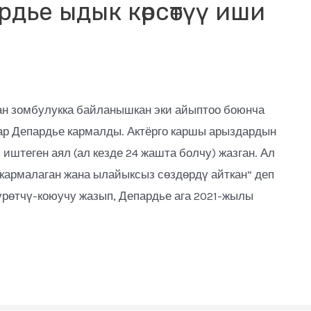
дье ыдык көрсөтүү иши
н зомбулукка байланышкан эки айыптоо боюнча
ар Депардье кармалды. Актёрго каршы арыздардын
иштеген аял (ал кезде 24 жашта болчу) жазган. Ал
“кармалаган жана ылайыксыз сөздөрдү айткан” деп
үрөтчү-коюучу жазып, Депардье ага 2021-жылы