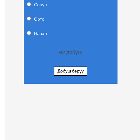
Сонун
Орто
Начар
62
добуш
Добуш берүү