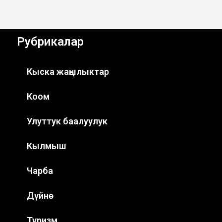
Рубрикалар
Кыска жаңылыктар
Коом
Улуттук баалуулук
Кылмыш
Чарба
Дүйнө
Туризм