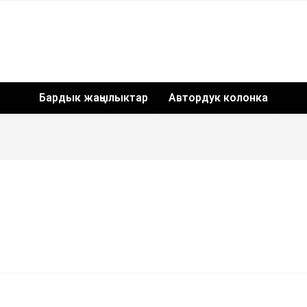
Бардык жаңылыктар
Автордук колонка