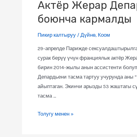
Актёр Жерар Депар
боюнча кармалды
Пикир калтыруу
/
Дүйнө
,
Коом
29-апрелде Парижде сексуалдаштырылга
сурак берүү үчүн франциялык актёр Жер
бирин 2014-жылы анын ассистенти болуп 
Депардьени тасма тартуу учурунда аны 
айыптаган. Экинчи арызды 53 жаштагы с
тасма …
Толугу менен »