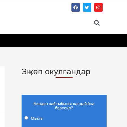
Эң көп окулгандар
Биздин сайтыбызга кандай баа
бересиз?
Мыкты