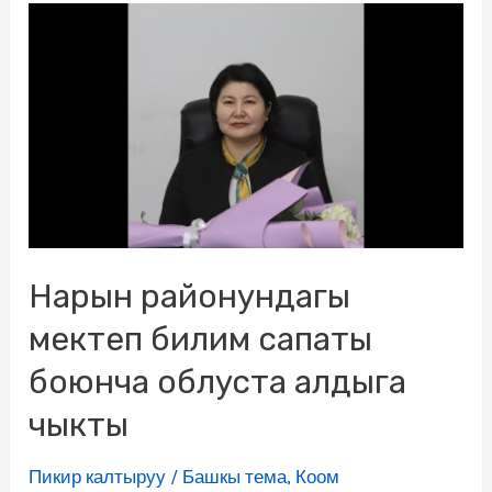
Нарын районундагы
мектеп билим сапаты
боюнча облуста алдыга
чыкты
Пикир калтыруу
/
Башкы тема
,
Коом