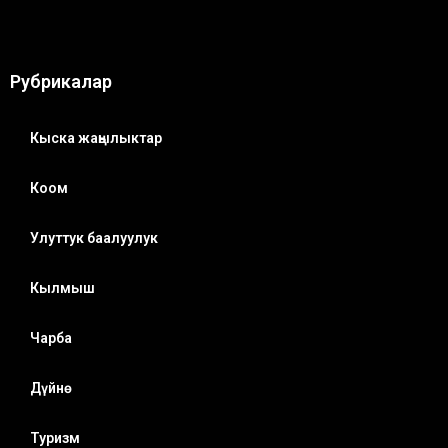
Рубрикалар
Кыска жаңылыктар
Коом
Улуттук баалуулук
Кылмыш
Чарба
Дүйнө
Туризм