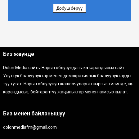
Добуш берүү
Биз жөнүндө
Dolon Media сайты Нарын облусундагы көз карандысыз сайт.
Улуттук баалуулуктар менен демократиялык баалуулуктарды
туу тутат. Нарын облусунун жашоочуларын кыргыз тилинде, көз
карандысыз, бейтараптуу жаңылыктар менен камсыз кылат.
Биз менен байланышуу
dolonmediafm@gmail.com