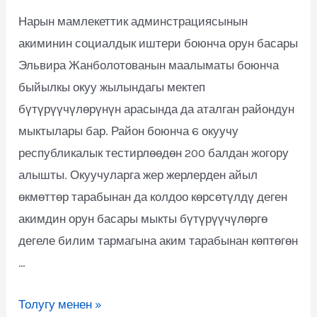
Нарын мамлекеттик админстрациясынын
акиминин социалдык иштери боюнча орун басары
Эльвира Жанболотованын маалыматы боюнча
быйылкы окуу жылындагы мектеп
бүтүрүүчүлөрүнүн арасында да аталган райондун
мыктылары бар. Район боюнча 6 окуучу
республикалык тестирлөөдөн 200 балдан жогору
алышты. Окуучуларга жер жерлерден айыл
өкмөттөр тарабынан да колдоо көрсөтүлдү деген
акимдин орун басары мыкты бүтүрүүчүлөргө
дегеле билим тармагына аким тарабынан көптөгөн
…
Толугу менен »