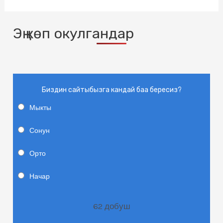
Эң көп окулгандар
Биздин сайтыбызга кандай баа бересиз?
Мыкты
Сонун
Орто
Начар
62
добуш