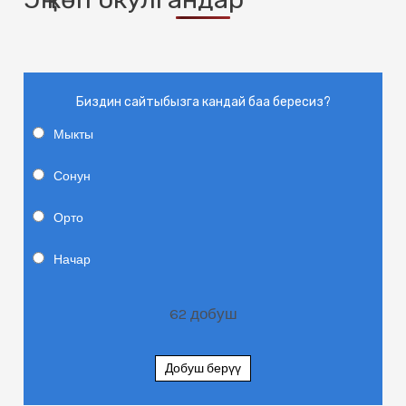
Биздин сайтыбызга кандай баа бересиз?
Мыкты
Сонун
Орто
Начар
62
добуш
Добуш берүү