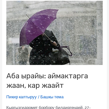
Аба ырайы: аймактарга
жаан, кар жаайт
Пикир калтыруу
/
Башкы тема
Кыргызгидромет борбору билдиргендей, 27-