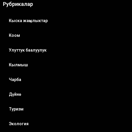
Рубрикалар
Кыска жаңылыктар
Коом
Улуттук баалуулук
Кылмыш
Чарба
Дүйнө
Туризм
Экология