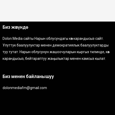
Биз жөнүндө
Dolon Media сайты Нарын облусундагы көз карандысыз сайт.
Улуттук баалуулуктар менен демократиялык баалуулуктарды
туу тутат. Нарын облусунун жашоочуларын кыргыз тилинде, көз
карандысыз, бейтараптуу жаңылыктар менен камсыз кылат.
Биз менен байланышуу
dolonmediafm@gmail.com