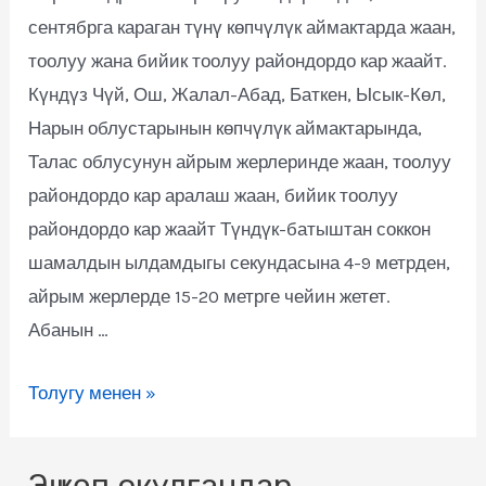
сентябрга караган түнү көпчүлүк аймактарда жаан,
тоолуу жана бийик тоолуу райондордо кар жаайт.
Күндүз Чүй, Ош, Жалал-Абад, Баткен, Ысык-Көл,
Нарын облустарынын көпчүлүк аймактарында,
Талас облусунун айрым жерлеринде жаан, тоолуу
райондордо кар аралаш жаан, бийик тоолуу
райондордо кар жаайт Түндүк-батыштан соккон
шамалдын ылдамдыгы секундасына 4-9 метрден,
айрым жерлерде 15-20 метрге чейин жетет.
Абанын …
Толугу менен »
Эң көп окулгандар