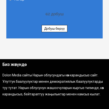
62
добуш
Добуш берүү
Биз жөнүндө
Dolon Media сайты Нарын облусундагы көз карандысыз сайт.
Улуттук баалуулуктар менен демократиялык баалуулуктарды
туу тутат. Нарын облусунун жашоочуларын кыргыз тилинде, көз
карандысыз, бейтараптуу жаңылыктар менен камсыз кылат.