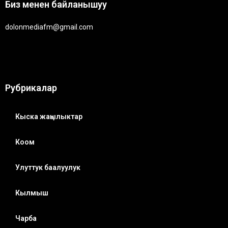
Биз менен байланышуу
dolonmediafm@gmail.com
Рубрикалар
Кыска жаңылыктар
Коом
Улуттук баалуулук
Кылмыш
Чарба