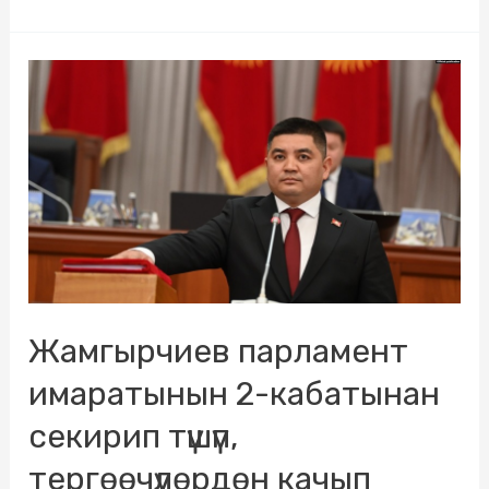
Жамгырчиев парламент
имаратынын 2-кабатынан
секирип түшүп,
тергөөчүлөрдөн качып