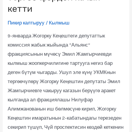
кетти
Пикир калтыруу
/
Кылмыш
9-январда Жогорку Кеңештеги депутаттык
комиссия жабык жыйында “Альянс”
фракциясынын мүчөсү Эмил Жамгырчиевди
кылмыш жоопкерчилигине тартууга негиз бар
деген бүтүм чыгарды. Ушул эле күнү УКМКнын
тергөөчүлөрү Жогорку Кеңештин депутаты Эмил
Жамгырчиевге чакыруу кагазын берүүгө аракет
кылганда ал фракциялашы Нилуфар
Алимжанованын иш бөлмөсүнө кирип, Жогорку
Кеңештин имаратынын 2-кабатындагы терезеден
секирип түшүп, Чүй проспектисин көздөй кеткенин