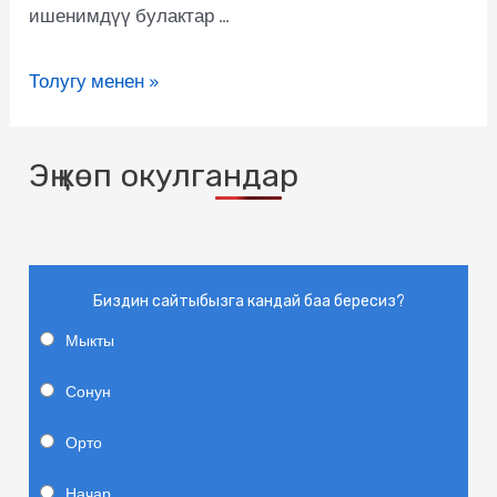
ишенимдүү булактар …
Толугу менен »
Эң көп окулгандар
Биздин сайтыбызга кандай баа бересиз?
Мыкты
Сонун
Орто
Начар