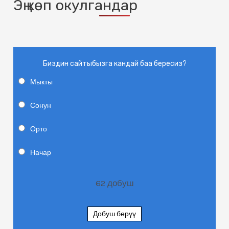
Эң көп окулгандар
Биздин сайтыбызга кандай баа бересиз?
Мыкты
Сонун
Орто
Начар
62
добуш
Добуш берүү