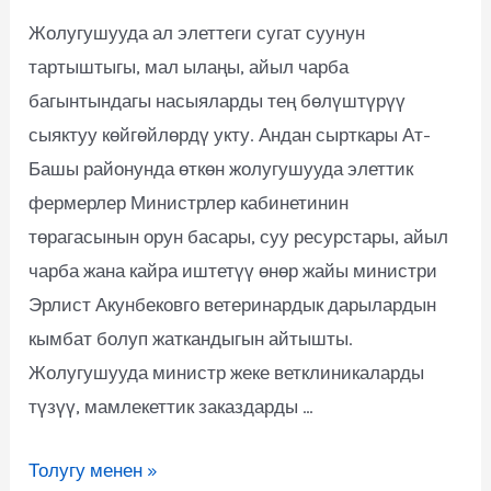
Жолугушууда ал элеттеги сугат суунун
тартыштыгы, мал ылаңы, айыл чарба
багынтындагы насыяларды тең бөлүштүрүү
сыяктуу көйгөйлөрдү укту. Андан сырткары Ат-
Башы районунда өткөн жолугушууда элеттик
фермерлер Министрлер кабинетинин
төрагасынын орун басары, суу ресурстары, айыл
чарба жана кайра иштетүү өнөр жайы министри
Эрлист Акунбековго ветеринардык дарылардын
кымбат болуп жаткандыгын айтышты.
Жолугушууда министр жеке ветклиникаларды
түзүү, мамлекеттик заказдарды …
Толугу менен »