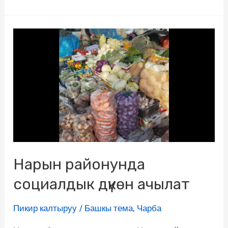
Нарын районунда
социалдык дүкөн ачылат
Пикир калтыруу
/
Башкы тема
,
Чарба