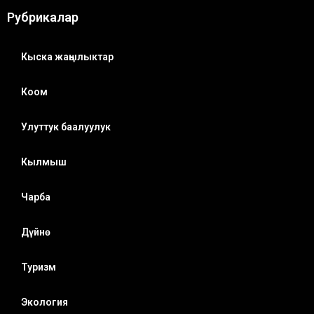
Рубрикалар
Кыска жаңылыктар
Коом
Улуттук баалуулук
Кылмыш
Чарба
Дүйнө
Туризм
Экология