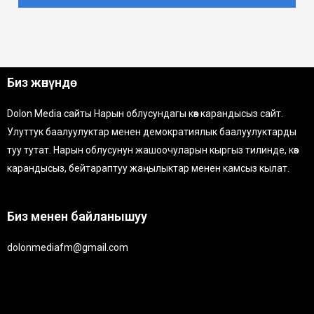
Биз жөнүндө
Dolon Media сайты Нарын облусундагы көз карандысыз сайт.
Улуттук баалуулуктар менен демократиялык баалуулуктарды
туу тутат. Нарын облусунун жашоочуларын кыргыз тилинде, көз
карандысыз, бейтараптуу жаңылыктар менен камсыз кылат.
Биз менен байланышуу
dolonmediafm@gmail.com