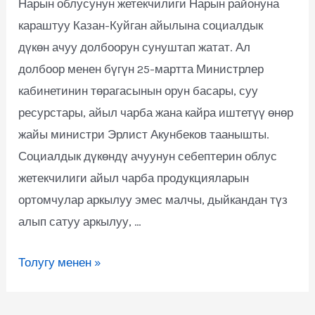
Нарын облусунун жетекчилиги Нарын районуна
караштуу Казан-Куйган айылына социалдык
дүкөн ачуу долбоорун сунуштап жатат. Ал
долбоор менен бүгүн 25-мартта Министрлер
кабинетинин төрагасынын орун басары, суу
ресурстары, айыл чарба жана кайра иштетүү өнөр
жайы министри Эрлист Акунбеков таанышты.
Социалдык дүкөндү ачуунун себептерин облус
жетекчилиги айыл чарба продукцияларын
ортомчулар аркылуу эмес малчы, дыйкандан түз
алып сатуу аркылуу, …
Толугу менен »