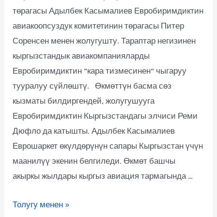
төрагасы Адылбек Касымалиев Евробиримдиктин
авиакоопсуздук комитетинин төрагасы Питер
Соренсен менен жолугушту. Тараптар негизинен
кыргызстандык авиакомпанияларды
Евробиримдиктин “кара тизмесинен” чыгаруу
тууралуу сүйлөштү. Өкмөттүн басма сөз
кызматы билдиргендей, жолугушууга
Евробиримдиктин Кыргызстандагы элчиси Реми
Дюфло да катышты. Адылбек Касымалиев
Еврошаркет өкүлдөрүнүн сапары Кыргызстан үчүн
маанилүү экенин белгиледи. Өкмөт башчы
акыркы жылдары кыргыз авиация тармагында …
Толугу менен »