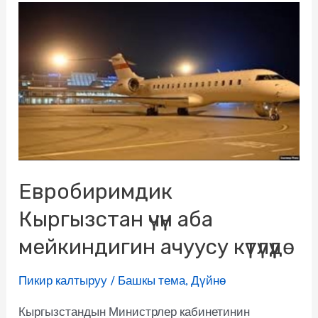
Евробиримдик
Кыргызстан үчүн аба
мейкиндигин ачуусу күтүлүүдө
Пикир калтыруу
/
Башкы тема
,
Дүйнө
Кыргызстандын Министрлер кабинетинин