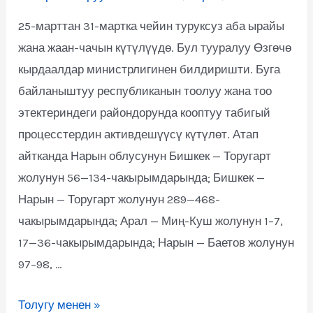
25-марттан 31-мартка чейин туруксуз аба ырайы
жана жаан-чачын күтүлүүдө. Бул тууралуу Өзгөчө
кырдаалдар министрлигинен билдиришти. Буга
байланыштуу республиканын тоолуу жана тоо
этектериндеги райондорунда кооптуу табигый
процесстердин активдешүүсү күтүлөт. Атап
айтканда Нарын облусунун Бишкек — Торугарт
жолунун 56—134-чакырымдарында; Бишкек —
Нарын — Торугарт жолунун 289—468-
чакырымдарында; Арал — Миң-Куш жолунун 1–7,
17—36-чакырымдарында; Нарын — Баетов жолунун
97–98, …
Толугу менен »