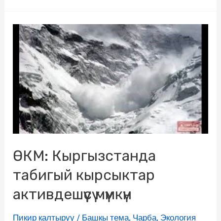
ӨКМ: Кыргызстанда
табигый кырсыктар
активдешүүсү мүмкүн
Пикир калтыруу
/
Башкы тема
,
Чарба
,
Экология