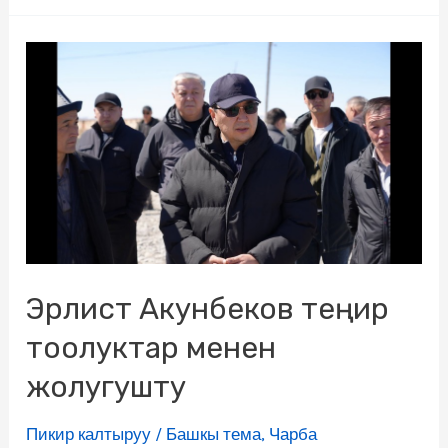
Эрлист Акунбеков теңир
тоолуктар менен
жолугушту
Пикир калтыруу
/
Башкы тема
,
Чарба