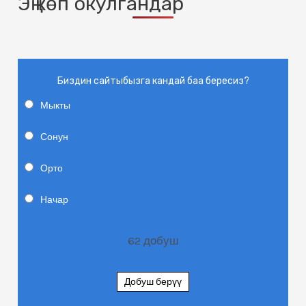
Эң көп окулгандар
Биздин сайтыбызга кандай баа бересиз?
Мыкты
Сонун
Орто
Начар
62
добуш
Добуш берүү