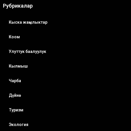
Рубрикалар
Кыска жаңылыктар
Коом
Улуттук баалуулук
Кылмыш
Чарба
Дүйнө
Туризм
Экология