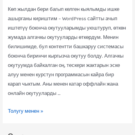
Көп жылдан бери багып келген кыялымды ишке
ашырганы кириштим – WordPress сайтты ачып
иштетүү боюнча окутууларымды уюштуруп, өткөн
жумада алгачкы окутууларды өткөрдүм. Менин
билишимде, бул контентти башкаруу системасы
боюнча биринчи кыргызча окутуу болду. Алгачкы
окутуумда байкалган оң, тескери жактарын эске
алуу менен курстун программасын кайра бир
карап чыктым. Аны менен катар оффлайн жана
онлайн окутууларды …
Толугу менен »