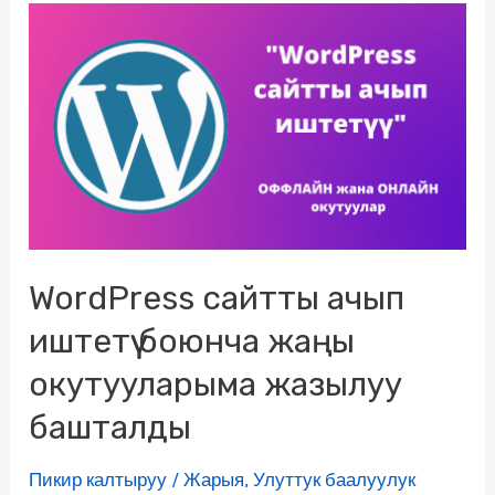
WordPress сайтты ачып
иштетүү боюнча жаңы
окутууларыма жазылуу
башталды
Пикир калтыруу
/
Жарыя
,
Улуттук баалуулук