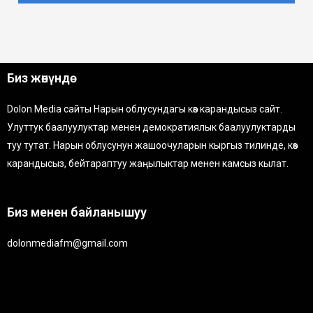
Биз жөнүндө
Dolon Media сайты Нарын облусундагы көз карандысыз сайт.
Улуттук баалуулуктар менен демократиялык баалуулуктарды
туу тутат. Нарын облусунун жашоочуларын кыргыз тилинде, көз
карандысыз, бейтараптуу жаңылыктар менен камсыз кылат.
Биз менен байланышуу
dolonmediafm@gmail.com