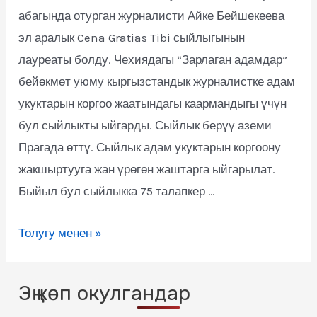
абагында отурган журналисти Айке Бейшекеева
эл аралык Cena Gratias Tibi сыйлыгынын
лауреаты болду. Чехиядагы “Зарлаган адамдар”
бейөкмөт уюму кыргызстандык журналистке адам
укуктарын коргоо жаатындагы каармандыгы үчүн
бул сыйлыкты ыйгарды. Сыйлык берүү аземи
Прагада өттү. Сыйлык адам укуктарын коргоону
жакшыртууга жан үрөгөн жаштарга ыйгарылат.
Быйыл бул сыйлыкка 75 талапкер …
Толугу менен »
Эң көп окулгандар