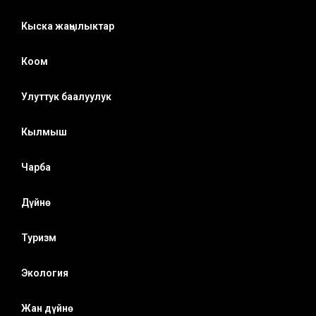
Кыска жаңылыктар
Коом
Улуттук баалуулук
Кылмыш
Чарба
Дүйнө
Туризм
Экология
Жан дүйнө