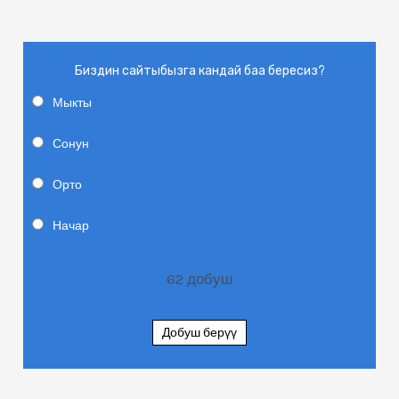
Биздин сайтыбызга кандай баа бересиз?
Мыкты
Сонун
Орто
Начар
62
добуш
Добуш берүү