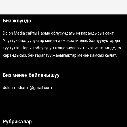
Биз жөнүндө
Dolon Media сайты Нарын облусундагы көз карандысыз сайт.
Улуттук баалуулуктар менен демократиялык баалуулуктарды
туу тутат. Нарын облусунун жашоочуларын кыргыз тилинде, көз
карандысыз, бейтараптуу жаңылыктар менен камсыз кылат.
Биз менен байланышуу
dolonmediafm@gmail.com
Рубрикалар