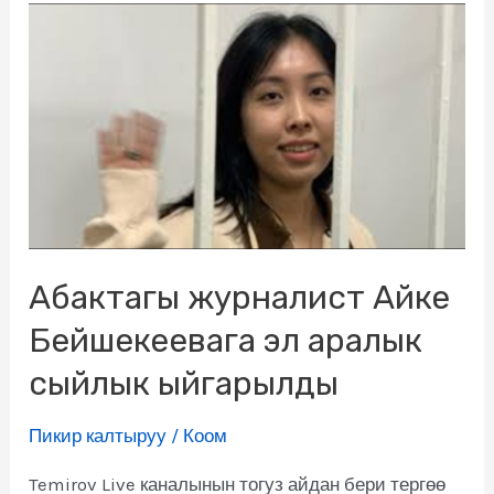
Абактагы журналист Айке
Бейшекеевага эл аралык
сыйлык ыйгарылды
Пикир калтыруу
/
Коом
Temirov Live каналынын тогуз айдан бери тергөө