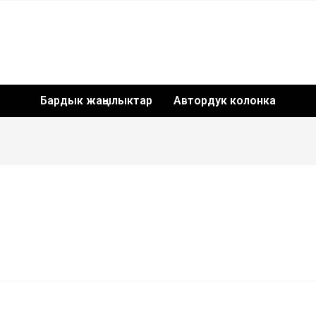
Бардык жаңылыктар
Автордук колонка