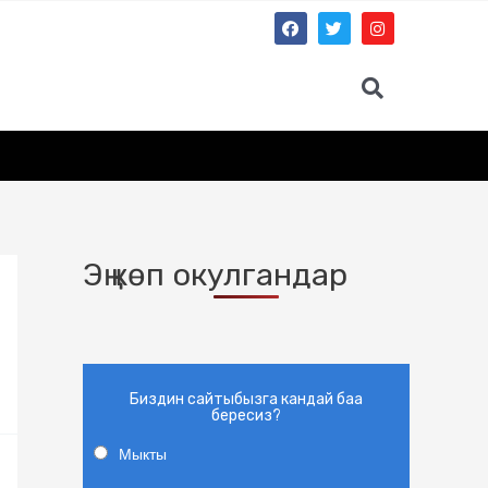
Эң көп окулгандар
Биздин сайтыбызга кандай баа
бересиз?
Мыкты