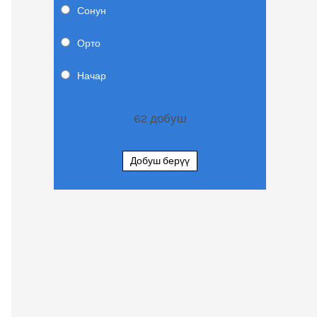
Сонун
Орто
Начар
62
добуш
Добуш берүү