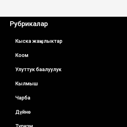
Рубрикалар
Кыска жаңылыктар
Коом
Улуттук баалуулук
Кылмыш
Чарба
Дүйнө
Туризм