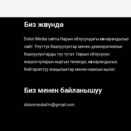
Биз жөнүндө
Dolon Media сайты Нарын облусундагы көз карандысыз
сайт. Улуттук баалуулуктар менен демократиялык
баалуулуктарды туу тутат. Нарын облусунун
жашоочуларын кыргыз тилинде, көз карандысыз,
бейтараптуу жаңылыктар менен камсыз кылат.
Биз менен байланышуу
dolonmediafm@gmail.com