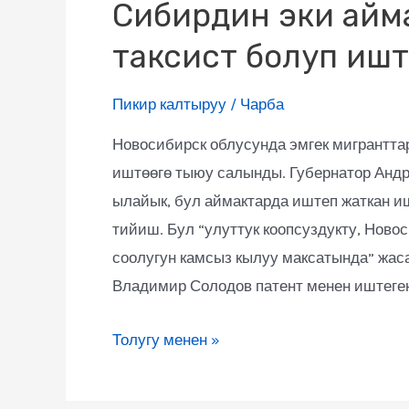
Сибирдин эки айм
таксист болуп иштө
Пикир калтыруу
/
Чарба
Новосибирск облусунда эмгек мигранттар
иштөөгө тыюу салынды. Губернатор Андр
ылайык, бул аймактарда иштеп жаткан и
тийиш. Бул “улуттук коопсуздукту, Ново
соолугун камсыз кылуу максатында” жас
Владимир Солодов патент менен иштеге
Толугу менен »