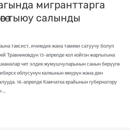
агында мигранттарга
өгө тыюу салынды
ына таксист, ичимдик жана тамеки сатуучу болуп
ей Травниковдун 15-апрелде кол койгон жарлыгына
шканалар чет элдик жумушчуларынын санын берүүгө
сибирск облусунун калкынын өмүрүн жана ден
алууда. 16-апрелде Камчатка крайынын губернатору
н …