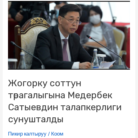
Жогорку соттун
төрагалыгына Медербек
Сатыевдин талапкерлиги
сунушталды
Пикир калтыруу
/
Коом