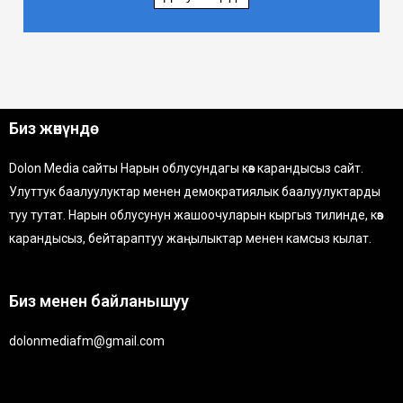
Биз жөнүндө
Dolon Media сайты Нарын облусундагы көз карандысыз сайт.
Улуттук баалуулуктар менен демократиялык баалуулуктарды
туу тутат. Нарын облусунун жашоочуларын кыргыз тилинде, көз
карандысыз, бейтараптуу жаңылыктар менен камсыз кылат.
Биз менен байланышуу
dolonmediafm@gmail.com