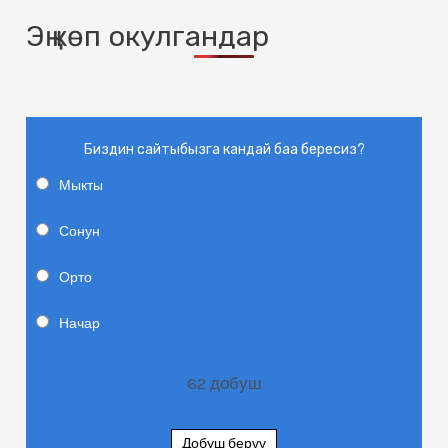
Эң көп окулгандар
Биздин сайтыбызга кандай баа бересиз?
Мыкты
Сонун
Орто
Начар
62
добуш
Добуш берүү