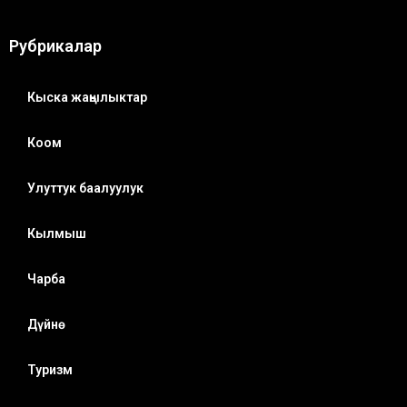
Рубрикалар
Кыска жаңылыктар
Коом
Улуттук баалуулук
Кылмыш
Чарба
Дүйнө
Туризм