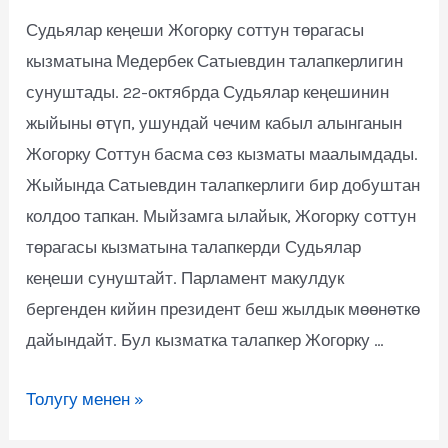
Судьялар кеңеши Жогорку соттун төрагасы
кызматына Медербек Сатыевдин талапкерлигин
сунуштады. 22-октябрда Судьялар кеңешинин
жыйыны өтүп, ушундай чечим кабыл алынганын
Жогорку Соттун басма сөз кызматы маалымдады.
Жыйында Сатыевдин талапкерлиги бир добуштан
колдоо тапкан. Мыйзамга ылайык, Жогорку соттун
төрагасы кызматына талапкерди Судьялар
кеңеши сунуштайт. Парламент макулдук
бергенден кийин президент беш жылдык мөөнөткө
дайындайт. Бул кызматка талапкер Жогорку …
Толугу менен »