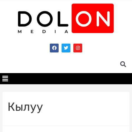
Кылуу