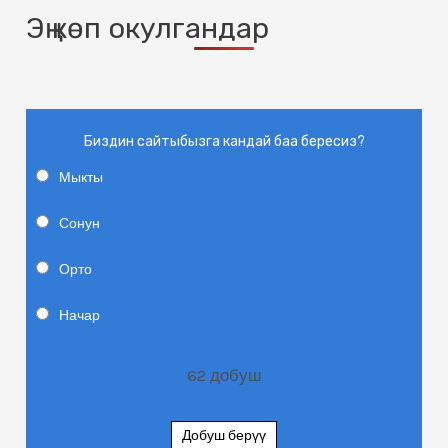
Эң көп окулгандар
Биздин сайтыбызга кандай баа бересиз?
Мыкты
Сонун
Орто
Начар
62
добуш
Добуш берүү