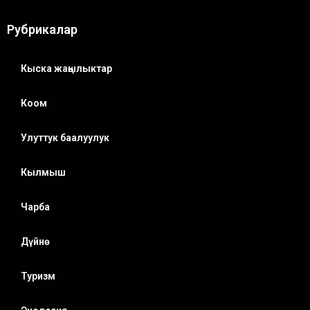
Рубрикалар
Кыска жаңылыктар
Коом
Улуттук баалуулук
Кылмыш
Чарба
Дүйнө
Туризм