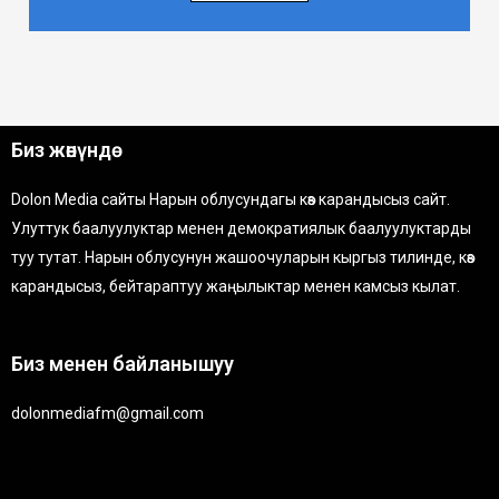
Биз жөнүндө
Dolon Media сайты Нарын облусундагы көз карандысыз сайт.
Улуттук баалуулуктар менен демократиялык баалуулуктарды
туу тутат. Нарын облусунун жашоочуларын кыргыз тилинде, көз
карандысыз, бейтараптуу жаңылыктар менен камсыз кылат.
Биз менен байланышуу
dolonmediafm@gmail.com