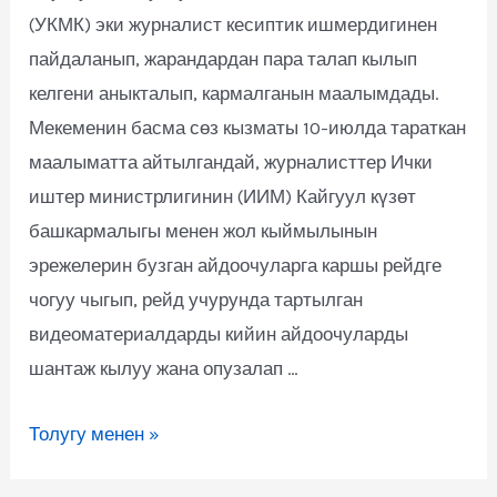
(УКМК) эки журналист кесиптик ишмердигинен
пайдаланып, жарандардан пара талап кылып
келгени аныкталып, кармалганын маалымдады.
Мекеменин басма сөз кызматы 10-июлда тараткан
маалыматта айтылгандай, журналисттер Ички
иштер министрлигинин (ИИМ) Кайгуул күзөт
башкармалыгы менен жол кыймылынын
эрежелерин бузган айдоочуларга каршы рейдге
чогуу чыгып, рейд учурунда тартылган
видеоматериалдарды кийин айдоочуларды
шантаж кылуу жана опузалап …
Толугу менен »