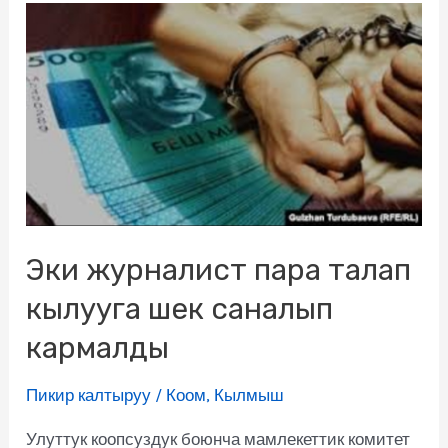
Эки журналист пара талап
кылууга шек саналып
кармалды
Пикир калтыруу
/
Коом
,
Кылмыш
Улуттук коопсуздук боюнча мамлекеттик комитет