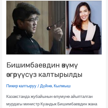
Бишимбаевдин өкүмү
өзгөрүүсүз калтырылды
Пикир калтыруу
/
Дүйнө
,
Кылмыш
Казакстанда жубайынын өлүмүнө айыпталган
мурдагы министр Куандык Бишимбаевдин жана