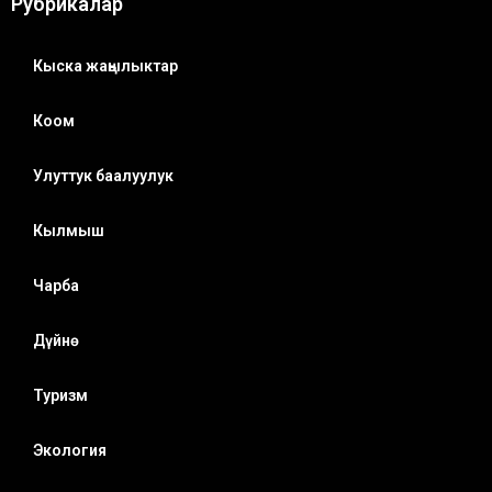
Рубрикалар
Кыска жаңылыктар
Коом
Улуттук баалуулук
Кылмыш
Чарба
Дүйнө
Туризм
Экология