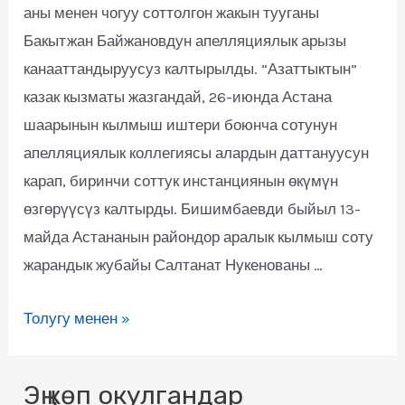
аны менен чогуу соттолгон жакын тууганы
Бакытжан Байжановдун апелляциялык арызы
канааттандыруусуз калтырылды. “Азаттыктын”
казак кызматы жазгандай, 26-июнда Астана
шаарынын кылмыш иштери боюнча сотунун
апелляциялык коллегиясы алардын даттануусун
карап, биринчи соттук инстанциянын өкүмүн
өзгөрүүсүз калтырды. Бишимбаевди быйыл 13-
майда Астананын райондор аралык кылмыш соту
жарандык жубайы Салтанат Нукенованы …
Толугу менен »
Эң көп окулгандар