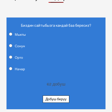
Биздин сайтыбызга кандай баа бересиз?
Мыкты
Сонун
Орто
Начар
62
добуш
Добуш берүү