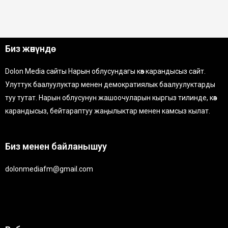
Биз жөнүндө
Dolon Media сайты Нарын облусундагы көз карандысыз сайт.
Улуттук баалуулуктар менен демократиялык баалуулуктарды
туу тутат. Нарын облусунун жашоочуларын кыргыз тилинде, көз
карандысыз, бейтараптуу жаңылыктар менен камсыз кылат.
Биз менен байланышуу
dolonmediafm@gmail.com