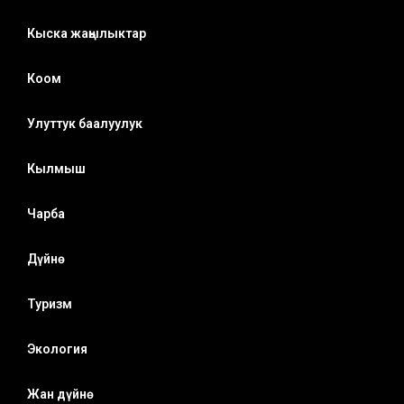
Кыска жаңылыктар
Коом
Улуттук баалуулук
Кылмыш
Чарба
Дүйнө
Туризм
Экология
Жан дүйнө