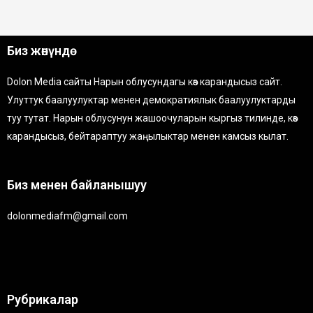
Биз жөнүндө
Dolon Media сайты Нарын облусундагы көз карандысыз сайт.
Улуттук баалуулуктар менен демократиялык баалуулуктарды
туу тутат. Нарын облусунун жашоочуларын кыргыз тилинде, көз
карандысыз, бейтараптуу жаңылыктар менен камсыз кылат.
Биз менен байланышуу
dolonmediafm@gmail.com
Рубрикалар