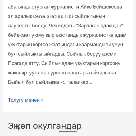
абагында отурган журналисти Айке Бейшекеева
эл аралык Cena Gratias Tibi сыйлыгынын
лауреаты болду. Чехиядагы “Зарлаган адамдар”
бейөкмөт уюму кыргызстандык журналистке адам
укуктарын коргоо жаатындагы каармандыгы үчүн
бул сыйлыкты ыйгарды. Сыйлык берүү аземи
Прагада өттү. Сыйлык адам укуктарын коргоону
жакшыртууга жан үрөгөн жаштарга ыйгарылат.
Быйыл бул сыйлыкка 75 талапкер …
Толугу менен »
Эң көп окулгандар