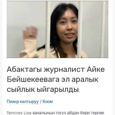
Абактагы журналист Айке
Бейшекеевага эл аралык
сыйлык ыйгарылды
Пикир калтыруу
/
Коом
Temirov Live каналынын тогуз айдан бери тергөө