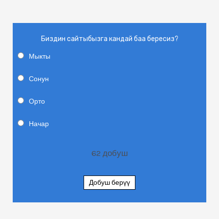
Биздин сайтыбызга кандай баа бересиз?
Мыкты
Сонун
Орто
Начар
62
добуш
Добуш берүү