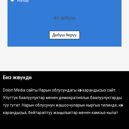
Начар
62
добуш
Добуш берүү
Биз жөнүндө
Dolon Media сайты Нарын облусундагы көз карандысыз сайт.
Улуттук баалуулуктар менен демократиялык баалуулуктарды
туу тутат. Нарын облусунун жашоочуларын кыргыз тилинде, көз
карандысыз, бейтараптуу жаңылыктар менен камсыз кылат.