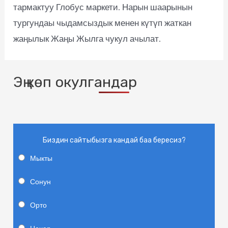
тармактуу Глобус маркети. Нарын шаарынын
тургундаы чыдамсыздык менен күтүп жаткан
жаңылык Жаңы Жылга чукул ачылат.
Эң көп окулгандар
Биздин сайтыбызга кандай баа бересиз?
Мыкты
Сонун
Орто