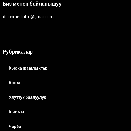
Биз менен байланышуу
dolonmediafm@gmail.com
Рубрикалар
Кыска жаңылыктар
Коом
Улуттук баалуулук
Кылмыш
Чарба