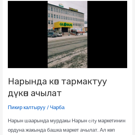
Нарында көп тармактуу
дүкөн ачылат
Пикир калтыруу
/
Чарба
Нарын шаарында мурдакы Нарын city маркетинин
ордуна жакында башка маркет ачылат. Ал көп