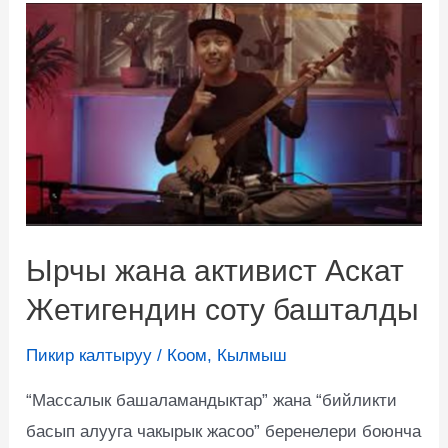
Ырчы жана активист Аскат
Жетигендин соту башталды
Пикир калтыруу
/
Коом
,
Кылмыш
“Массалык башаламандыктар” жана “бийликти
басып алууга чакырык жасоо” беренелери боюнча