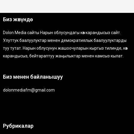
Биз жөнүндө
Dolon Media сайты Нарын облусундагы көз карандысыз сайт.
Улуттук баалуулуктар менен демократиялык баалуулуктарды
туу тутат. Нарын облусунун жашоочуларын кыргыз тилинде, көз
карандысыз, бейтараптуу жаңылыктар менен камсыз кылат.
Биз менен байланышуу
dolonmediafm@gmail.com
Рубрикалар