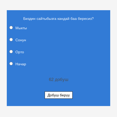
Биздин сайтыбызга кандай баа бересиз?
Мыкты
Сонун
Орто
Начар
62
добуш
Добуш берүү