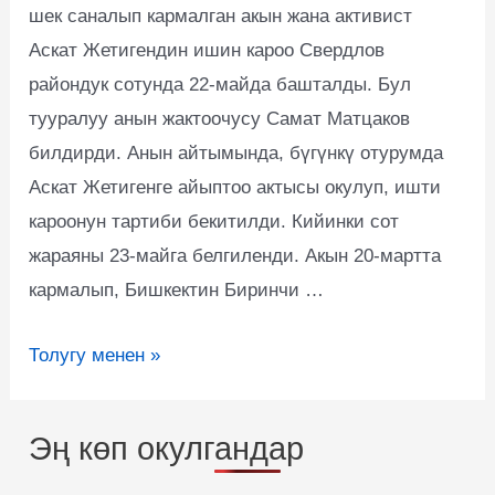
шек саналып кармалган акын жана активист
Аскат Жетигендин ишин кароо Свердлов
райондук сотунда 22-майда башталды. Бул
тууралуу анын жактоочусу Самат Матцаков
билдирди. Анын айтымында, бүгүнкү отурумда
Аскат Жетигенге айыптоо актысы окулуп, ишти
кароонун тартиби бекитилди. Кийинки сот
жараяны 23-майга белгиленди. Акын 20-мартта
кармалып, Бишкектин Биринчи …
Толугу менен »
Эң көп окулгандар