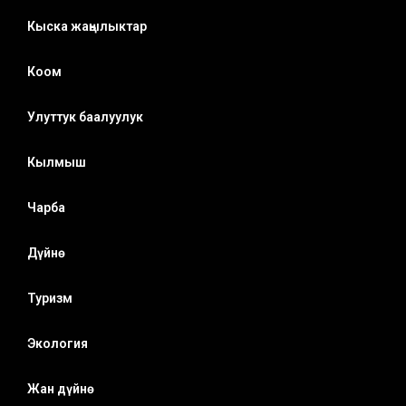
Кыска жаңылыктар
Коом
Улуттук баалуулук
Кылмыш
Чарба
Дүйнө
Туризм
Экология
Жан дүйнө